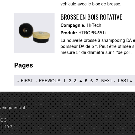
véhicule avec le bloc de brosse.
BROSSE EN BOIS ROTATIVE
Compagnie:
Hi-Tech
Produit:
HTROPB-5811
La nouvelle brosse à shampooing DA e
polisseur DA de 5 ". Peut être utilisée 
mesure 5" de diamètre sur 1 "de poil.
Pages
« FIRST
‹ PREVIOUS
1
2
3
4
5
6
7
NEXT ›
LAST »
/Siège Social
, QC
4T 1Y2