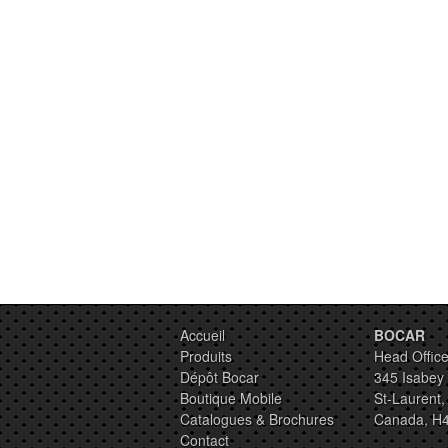
Accueil
BOCAR
Produits
Head Office
Dépôt Bocar
345 Isabey
Boutique Mobile
St-Laurent
Catalogues & Brochures
Canada, H
Contact