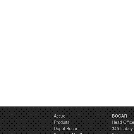
Accueil
BOCAR
Produits
Head Office
Dépôt Bocar
345 Isabey