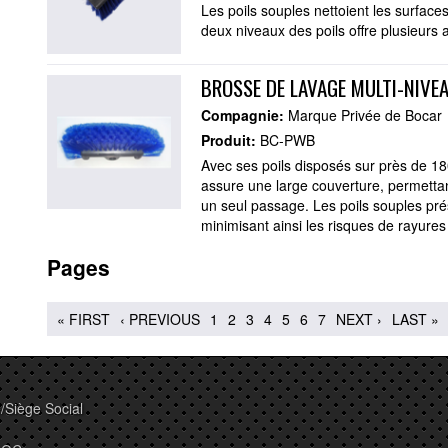
Les poils souples nettoient les surface
deux niveaux des poils offre plusieurs 
BROSSE DE LAVAGE MULTI-NIVE
Compagnie:
Marque Privée de Bocar
Produit:
BC-PWB
Avec ses poils disposés sur près de 18
assure une large couverture, permetta
un seul passage. Les poils souples pré
minimisant ainsi les risques de rayure
Pages
« FIRST
‹ PREVIOUS
1
2
3
4
5
6
7
NEXT ›
LAST »
/Siège Social