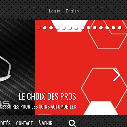
Log in
English
LE CHOIX DES PROS
BOCAR DEPOT
ERSONNE À NOTRE MAGASIN DE MONTRÉAL!
CESSOIRES POUR LES SOINS AUTOMOBILES
DITÉS
CONTACT
À VENIR