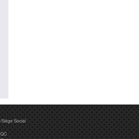
/Siège Social
, QC