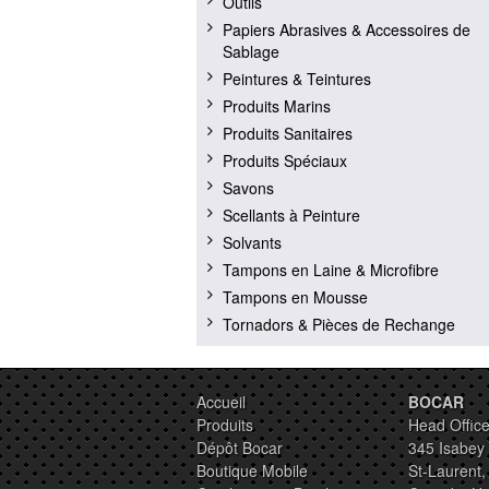
Outils
Papiers Abrasives & Accessoires de
Sablage
Peintures & Teintures
Produits Marins
Produits Sanitaires
Produits Spéciaux
Savons
Scellants à Peinture
Solvants
Tampons en Laine & Microfibre
Tampons en Mousse
Tornadors & Pièces de Rechange
Accueil
BOCAR
Produits
Head Office
Dépôt Bocar
345 Isabey
Boutique Mobile
St-Laurent