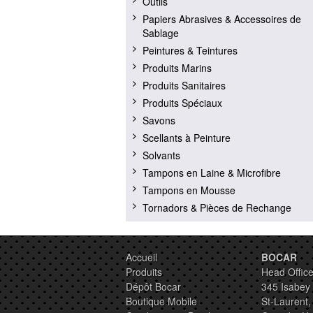
Outils
Papiers Abrasives & Accessoires de
Sablage
Peintures & Teintures
Produits Marins
Produits Sanitaires
Produits Spéciaux
Savons
Scellants à Peinture
Solvants
Tampons en Laine & Microfibre
Tampons en Mousse
Tornadors & Pièces de Rechange
Accueil
BOCAR
Produits
Head Office
Dépôt Bocar
345 Isabey
Boutique Mobile
St-Laurent