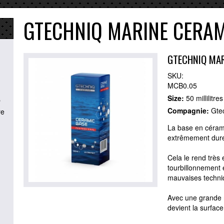
GTECHNIQ MARINE CERAM
GTECHNIQ MAR
SKU:
MCB0.05
Size:
50 millilitres
s
Compagnie:
Gte
re
La base en cérami
extrêmement dure
Cela le rend très
tourbillonnement 
mauvaises techni
Avec une grande r
devient la surface