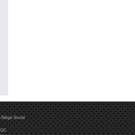
/Siège Social
, QC